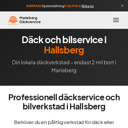
KAMPANJ:
Hjulinställning
Från 995 kr
Boka nu
Marieberg
Däckservice
Däck och bilservice i
Hallsberg
Din lokala däckverkstad – endast 2 mil bort i
Marieberg
Professionell däckservice och
bilverkstad i Hallsberg
Behöver du en pålitlig verkstad för däck eller