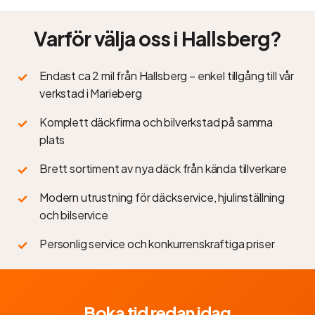
Varför välja oss i Hallsberg?
Endast ca 2 mil från Hallsberg – enkel tillgång till vår
verkstad i Marieberg
Komplett däckfirma och bilverkstad på samma
plats
Brett sortiment av nya däck från kända tillverkare
Modern utrustning för däckservice, hjulinställning
och bilservice
Personlig service och konkurrenskraftiga priser
Boka tid redan idag