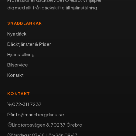
dig med allt från däckskifte till hjulinställning.
SNABBLÄNKAR
Nya däck
Däcktjänster & Priser
Hjulinställning
Bilservice
Kontakt
KONTAKT
072-311 72 37
info@mariebergdack.se
Lindtorpsvägen 8, 702 37 Örebro
Vardagar 07–18, Lör–Sön 09–17