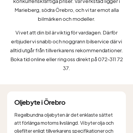
konkurrenskraftiga priser. Vår verkstad ligger i
Marieberg, södra Örebro, och vi tar emot alla
bilmärken och modeller.
Vi vet att din bil är viktig för vardagen. Därför
erbjuder vi snabb och noggrann bilservice där vi
alltid utgår från tillverkarens rekommendationer.
Boka tid online eller ring oss direkt på 072-311 72
37.
Oljebyte i Örebro
Regelbundna oljebyten är det enklaste sättet
att förlänga motorns livslängd. Vi byter olja och
oljefilter enligt tillverkarens specifikationer och